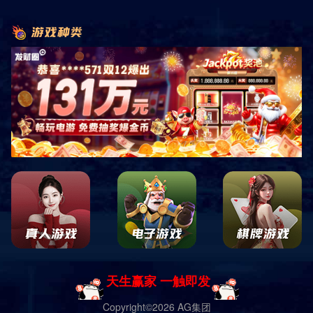
首页
成功案例