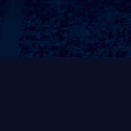
贵州某集团公司职工健身房