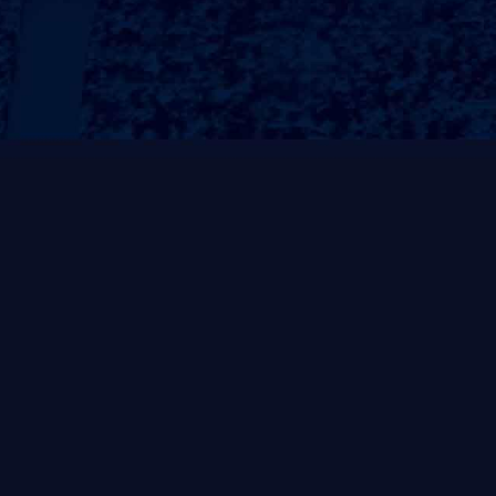
行业领先的健身解
2023-12-26
四川中康倍力体育用
身解决方案服务商，
求，布局西...