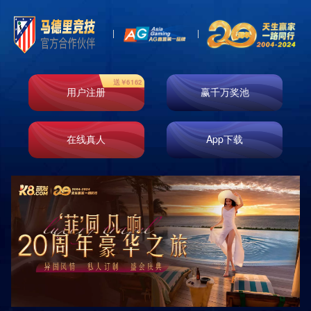
首页
走进k8凯发
业务