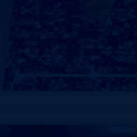
产品执行GB-36246-2018新国标，无毒无味、色彩
规划化的运动场地设计与施工，为客户提供以咨询、策
一体化的、标准的、人性化服务。承接各类弹性、硬地
球场、塑胶跑道、PVC地板、人造仿真草坪等场地的
装等项目。能够系统的解决竞技赛场、学校运动区域、
实现”更好的运动体验，更优的运动享受，更赞的环保水